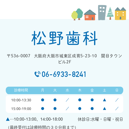
〒536-0007
大阪府大阪市城東区成育5-23-10 関目タウン
ビル2F
06-6933-8241
診療時間
月
火
水
木
金
土
日
10:00-13:30
●
●
／
●
●
▲
／
15:00-19:00
●
●
／
●
●
▲
／
▲
…10:00-13:00、14:00-18:00
休診日:水曜・日曜・祝日
（最終受付は診療時間の３０分前まで）